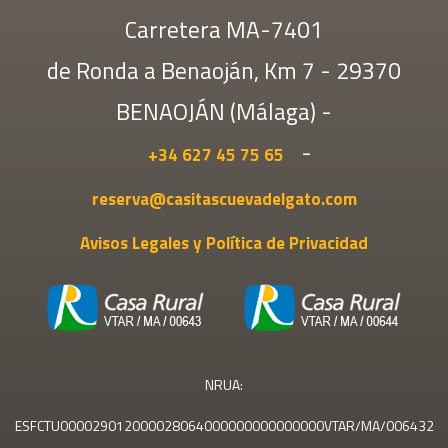
Carretera MA-7401
de Ronda a Benaoján, Km 7
-
29370
BENAOJÁN
(
Málaga
) -
-
+34 627 45 75 65
reserva@casitascuevadelgato.com
Avisos Legales y Política de Privacidad
NRUA:
ESFCTU000029012000028064000000000000000VTAR/MA/006432